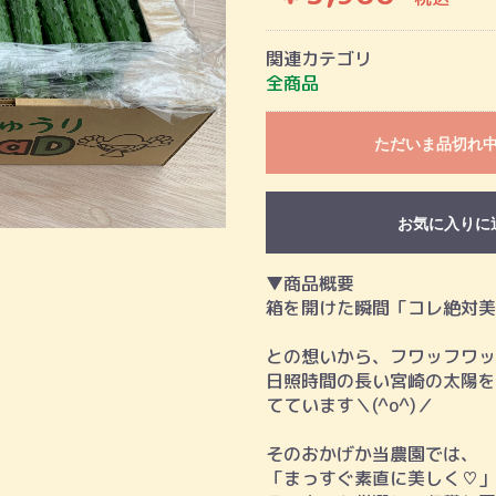
関連カテゴリ
全商品
ただいま品切れ
お気に入りに
▼商品概要
箱を開けた瞬間「コレ絶対美
との想いから、フワッフワッ
日照時間の長い宮崎の太陽を
てています＼(^o^)／
そのおかげか当農園では、
「まっすぐ素直に美しく♡」