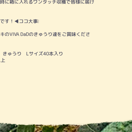
時に箱に入れるワンタッチ収穫で皆様に届け
す！◀︎ココ大事❕
のVIVA DaDのきゅうり達をご賞味くださ
） きゅうり Lサイズ40本入り
上